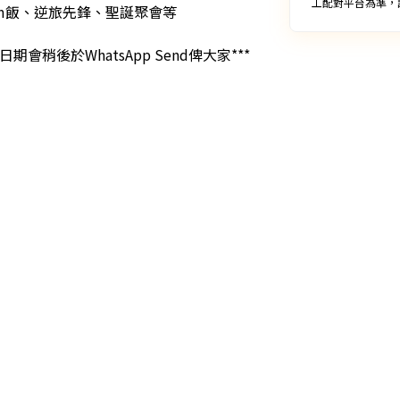
工配對平台為準，
Sem飯、逆旅先鋒、聖誕聚會等

稍後於WhatsApp Send俾大家***