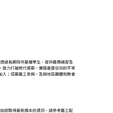
火，透過長期陪伴基層學生，提供義務補習及
，致力打破跨代貧窮，實踐基督信仰的平等
加入；招募義工參與，及與地區團體和教會
，如欲取得最新版本的資訊，請參考義工配