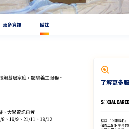
更多資訊
備註
接觸基層家庭，體驗義工服務。

了解更多
郊遊、大學資訊日等

8、19/9、21/11、19/12

當按「立即報名」
個義工配對平台的