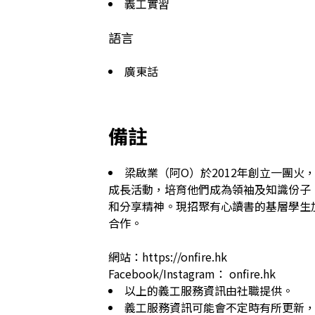
義工實習
語言
廣東話
備註
梁啟業（阿O）於2012年創立一團
成長活動，培育他們成為領袖及知識份子
和分享精神。現招聚有心讀書的基層學生
合作。

網站：https://onfire.hk

Facebook/Instagram： onfire.hk
以上的義工服務資訊由社職提供。
義工服務資訊可能會不定時有所更新