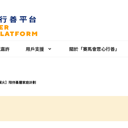
就嘉許
用戶支援
關於「賽馬會眾心行善」
團火】⁠陪伴基層家庭計劃