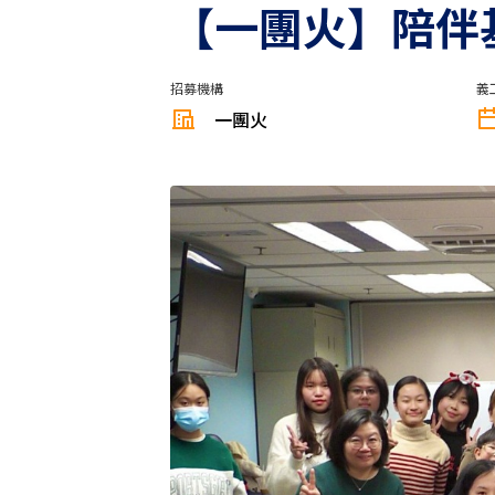
【一團火】⁠陪
招募機構
義
一團火