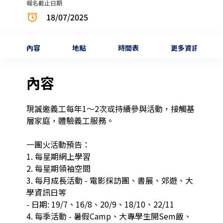
報名截止日期
18/07/2025
內容
地點
時間表
更多資訊
內容
現誠邀義工每年1～2次或持續參與活動，接觸基
層家庭，體驗義工服務。

一團火活動預告：

1. 每星期網上學習

2. 每星期領袖空間

3. 每月成長活動 - 電影採訪團、書展、郊遊、大
學資訊日等

- 日期: 19/7、16/8、20/9、18/10、22/11

4. 每季活動 - 暑假Camp、大專學生開Sem飯、