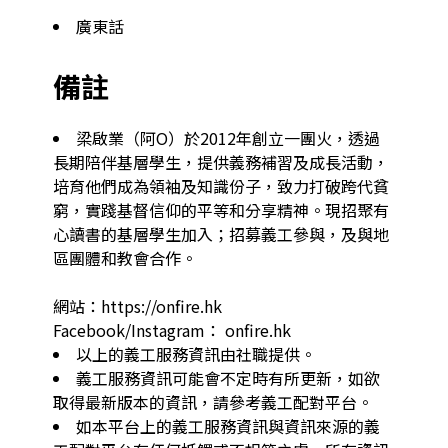
廣東話
備註
梁啟業（阿O）於2012年創立一團火，透過
長期陪伴基層學生，提供義務補習及成長活動，
培育他們成為領袖及知識份子，致力打破跨代貧
窮，實踐基督信仰的平等和分享精神。現招聚有
心讀書的基層學生加入；招募義工參與，及與地
區團體和教會合作。

網站：https://onfire.hk

Facebook/Instagram： onfire.hk
以上的義工服務資訊由社職提供。
義工服務資訊可能會不定時有所更新，如欲
取得最新版本的資訊，請參考義工配對平台。
如本平台上的義工服務資訊與資訊來源的義