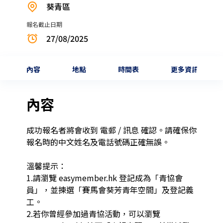
葵青區
報名截止日期
27/08/2025
內容
地點
時間表
更多資訊
內容
成功報名者將會收到 電郵 / 訊息 確認。請確保你
報名時的中文姓名及電話號碼正確無誤。

溫馨提示：

1.請瀏覽 easymember.hk 登記成為「青協會
員」，並揀選「賽馬會葵芳青年空間」及登記義
工。

2.若你曾經參加過青協活動，可以瀏覽 