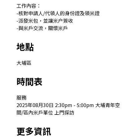
工作內容：

-核對申請人/代領人的身份證及領米證

-派發米包，並讓米户簽收

-與米戶交流，關懷米戶
地點
大埔區
時間表
服務

2025年08月30日 2:30pm - 5:00pm 大埔青年空
間/區內米戶單位 上門探訪
更多資訊