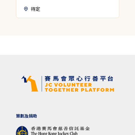
待定
策劃及捐助