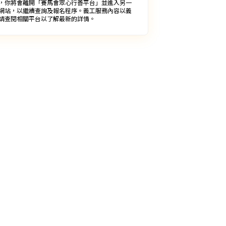
，你將會離開「賽馬會眾心行善平台」並進入另一
網站，以繼續查詢及報名程序。義工服務內容以義
請查閱相關平台以了解最新的詳情。