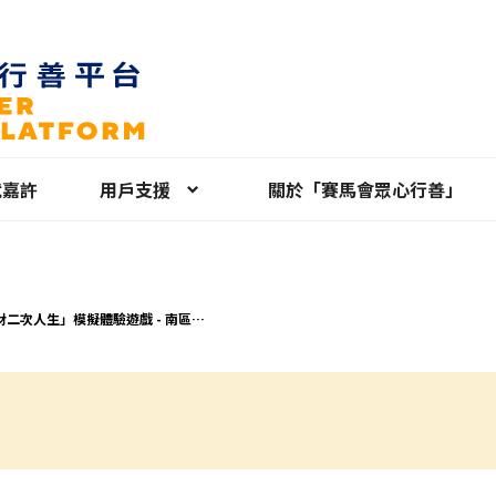
就嘉許
用戶支援
關於「賽馬會眾心行善」
財二次人生」模擬體驗遊戲 - 南區
6/06/23）