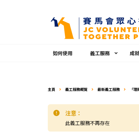
如何使用
義工服務
成
主頁
義工服務概覽
最新義工服務
「理
(202
注意：
此義工服務不再存在