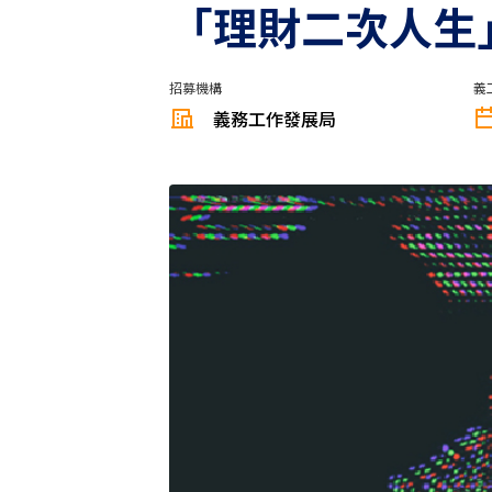
「理財二次人生」模
招募機構
義
義務工作發展局