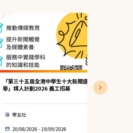
「第三十五屆全港中學生十大新聞選
📣【招
舉」媒人計劃2026 義工招募
生活大挑
子義工)
學友社
保良
20/08/2026 - 19/09/2026
23/08