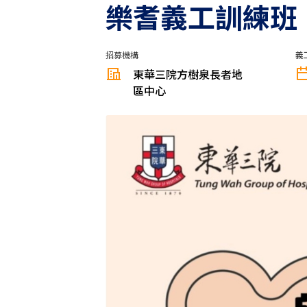
樂耆義工訓練班
招募機構
義
東華三院方樹泉長者地
區中心