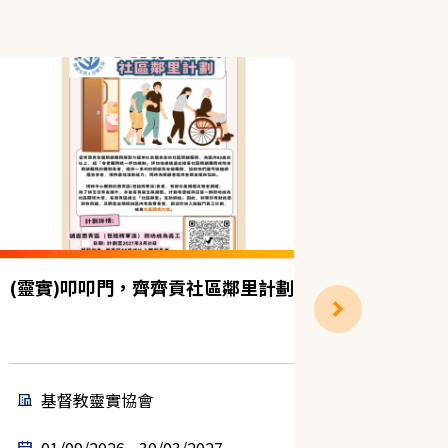
(靈實)叩叩門，齊齊貢社區鄰里計劃
獨居雙老
計劃（中
基督教靈實協會
聖雅