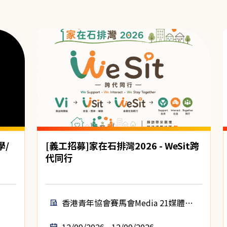
學/
[義工招募]家在石排灣2026 - WeSit跨
代同行
香港青年協會賽馬會Media 21媒體空
間