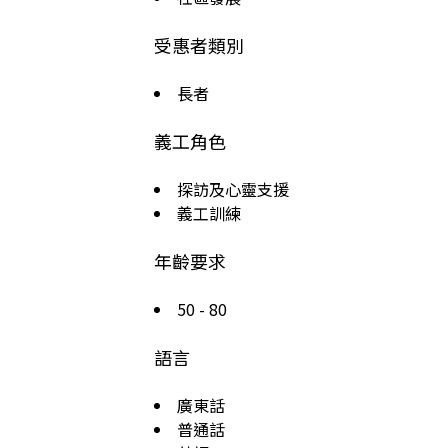
受惠者類別
長者
義工角色
探訪及心靈支援
義工訓練
年齡要求
50 - 80
語言
廣東話
普通話