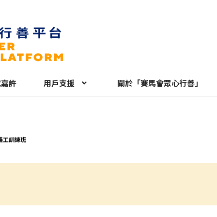
就嘉許
用戶支援
關於「賽馬會眾心行善」
義工訓練班