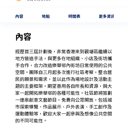
內容
地點
時間表
更多資訊
內容
經歷首三屆計劃後，非常香港來到觀塘區繼續以
地方營造手法，與更多在地組織、小店及街坊攜
手合作，合力改造樂華邨內街坊日常使用的公共
空間。團隊自三月起多次進行社區考察，整合居
民的願景和需求，並以此作為場地設計及活動主
題的主要框架，期望善用各自所長和資源，與大
家一起開拓樂華邨的各種可能性。社區節將策劃
一連串創意文藝節目，免費向公眾開放，包括城
市探索導覽、作品展示、戶外表演、手工創作及
運動體驗等，歡迎大家一起參與及想像公共空間
的不同可能性。  
