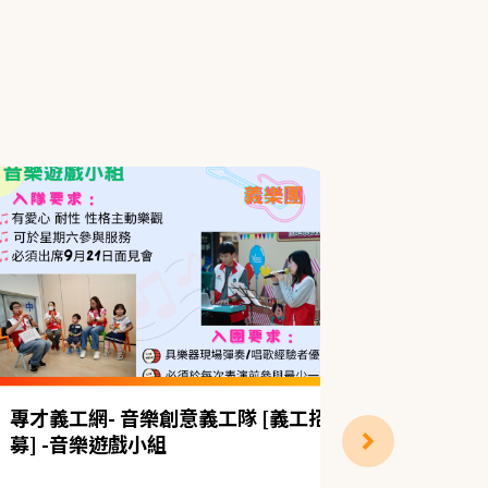
專才義工網- 音樂創意義工隊 [義工招
【活動物
募] -音樂遊戲小組
成立77
日