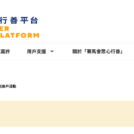
就嘉許
用戶支援
關於「賽馬會眾心行善」
劏房戶活動