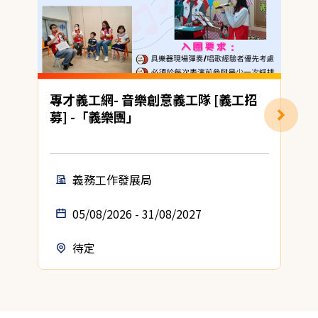
專才義工網- 音樂創意義工隊 [義工招
募] -「義樂團」
(
義務工作發展局
05/08/2026 - 31/08/2027
待定