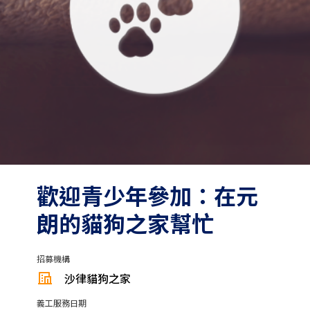
歡迎青少年參加：在元
朗的貓狗之家幫忙
招募機構
沙律貓狗之家
義工服務日期