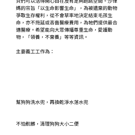
貝們可以活得開心自在及有足夠跑跳空間。沙律
媽的宗旨「以生命影響生命」，為被遺棄的動物
爭取生存權利，從不會草率地決定結束毛孩生
命，亦不拖延或吝嗇醫療費用，為牠們提供最合
適醫療。希望能向大眾傳播尊重生命，愛護動
物，「領養，不棄養」等等資訊。

主要義工工作為：

幫狗狗洗水兜，再換乾淨水落水兜

不怕骯髒，清理狗狗大小二便
