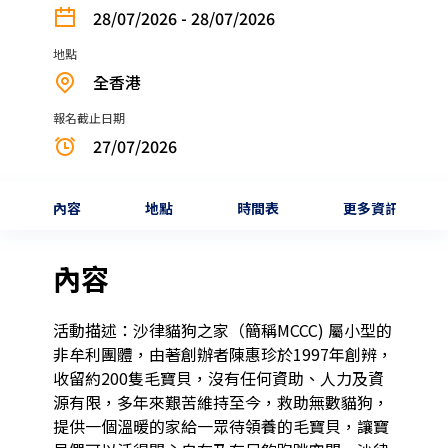
28/07/2026 - 28/07/2026
地點
全香港
報名截止日期
27/07/2026
內容
地點
時間表
更多資訊
內容
活動描述：沙律貓狗之家（簡稱MCCC) 屬小型的
非牟利團體，由著創辦者陳惠珍於1997年創辨，
收留約200隻毛寶貝，沒有任何資助、人力及資
源有限，多年來艱苦維持至今，救助無數貓狗，
提供一個溫暖的家給一眾待領養的毛寶貝，讓寶