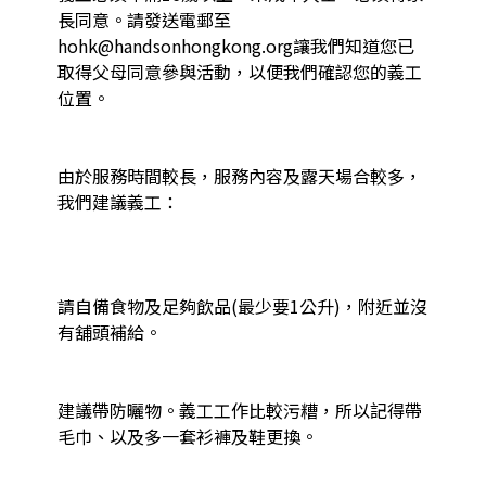
長同意。請發送電郵至
hohk@handsonhongkong.org讓我們知道您已
取得父母同意參與活動，以便我們確認您的義工
位置。

由於服務時間較長，服務內容及露天場合較多，
我們建議義工：

請自備食物及足夠飲品(最少要1公升)，附近並沒
有舖頭補給。

建議帶防曬物。義工工作比較污糟，所以記得帶
毛巾、以及多一套衫褲及鞋更換。
