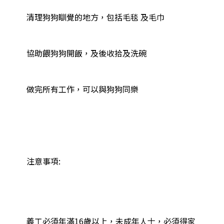
清理狗狗瞓覺的地方，包括毛毯 及毛巾

協助餵狗狗開飯，及後收拾及洗碗

做完所有工作，可以與狗狗同樂

注意事項:

義工必須年滿16歲以上，未成年人士，必須得家