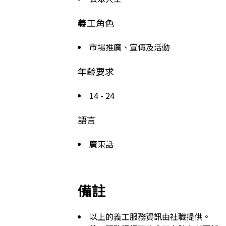
義工角色
市場推廣、宣傳及活動
年齡要求
14 - 24
語言
廣東話
備註
以上的義工服務資訊由社職提供。