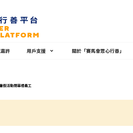
就嘉許
用戶支援
關於「賽馬會眾心行善」
25暑假活動閉幕禮義工