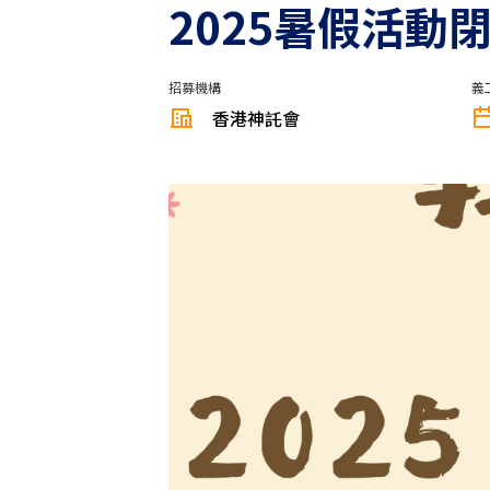
2025暑假活動
招募機構
義
香港神託會