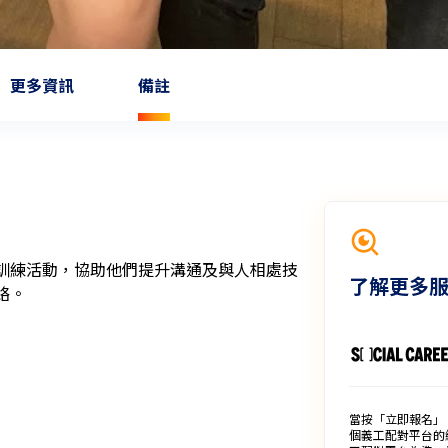
更多資訊
備註
訓練活動，協助他們提升溝通及與人相處技
了解更多
絡。
當按「立即報名」
個義工配對平台的