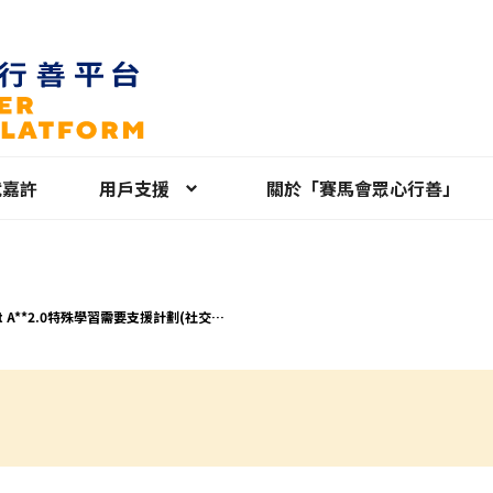
就嘉許
用戶支援
關於「賽馬會眾心行善」
ect A**2.0特殊學習需要支援計劃(社交技