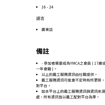
16 - 24
語言
廣東話
備註
- 參加者需要成為YMCA之會員 ( 17歲或
一年會籍 )。
以上的義工服務資訊由社職提供。
義工服務資訊可能會不定時有所更新
對平台。
如本平台上的義工服務資訊與資訊來
處，所有資訊皆以義工配對平台為準。