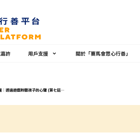
就嘉許
用戶支援
關於「賽馬會眾心行善」
圃︰透過遊戲聆聽孩子的心聲 (第七屆)
07/26-2025/09/06)