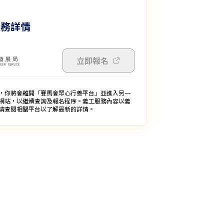
服務詳情
立即報名
，你將會離開「賽馬會眾心行善平台」並進入另一
網站，以繼續查詢及報名程序。義工服務內容以義
請查閱相關平台以了解最新的詳情。