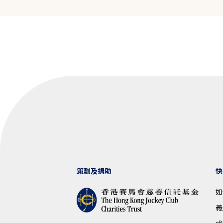
策劃及捐助
快
如
義