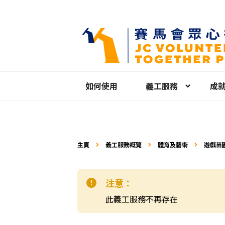
如何使用
義工服務
成
主頁
義工服務概覽
體育及藝術
遊戲苗
(2025/
注意：
此義工服務不再存在