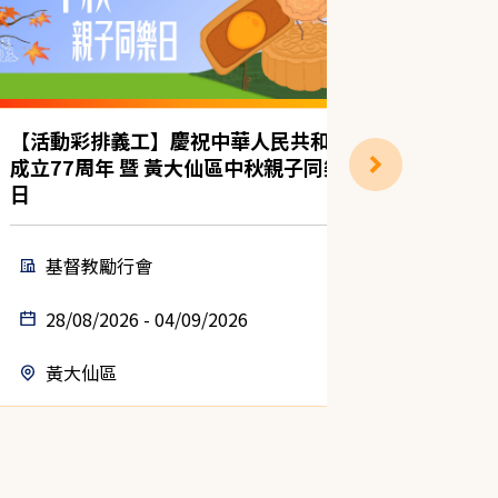
【活動彩排義工】慶祝中華人民共和國
白板壁畫
成立77周年 暨 黃大仙區中秋親子同樂
日
基督教勵行會
香港
28/08/2026 - 04/09/2026
11/08
黃大仙區
九龍