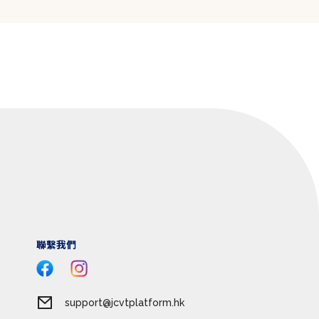
聯繫我們
support@jcvtplatform.hk