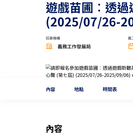
遊戲苗圃︰透過遊
(2025/07/26-2
招募機構
義
義務工作發展局
內容
地點
時間表
內容