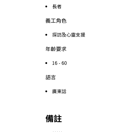
長者
義工角色
探訪及心靈支援
年齡要求
16 - 60
語言
廣東話
備註