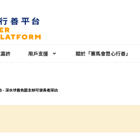
就嘉許
用戶支援
關於「賽馬會眾心行善」
動 - 深水埗嗇色園主辦可健長者探訪