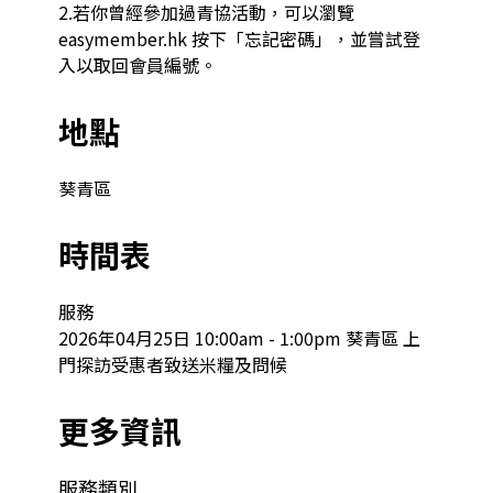
2.若你曾經參加過青協活動，可以瀏覽 
easymember.hk 按下「忘記密碼」，並嘗試登
入以取回會員編號。
地點
葵青區
時間表
服務

2026年04月25日 10:00am - 1:00pm 葵青區 上
門探訪受惠者致送米糧及問候
更多資訊
服務類別