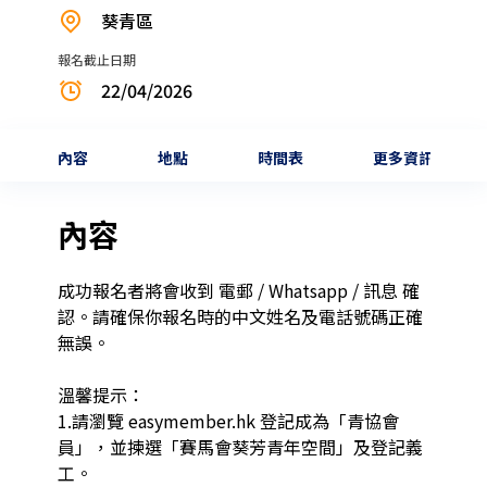
葵青區
報名截止日期
22/04/2026
內容
地點
時間表
更多資訊
內容
成功報名者將會收到 電郵 / Whatsapp / 訊息 確
認。請確保你報名時的中文姓名及電話號碼正確
無誤。

溫馨提示：

1.請瀏覽 easymember.hk 登記成為「青協會
員」，並揀選「賽馬會葵芳青年空間」及登記義
工。
