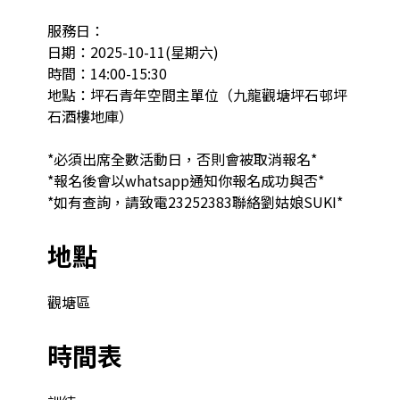
服務日：

日期：2025-10-11(星期六)

時間：14:00-15:30

地點：坪石青年空間主單位（九龍觀塘坪石邨坪
石酒樓地庫）

*必須出席全數活動日，否則會被取消報名*

*報名後會以whatsapp通知你報名成功與否*

*如有查詢，請致電23252383聯絡劉姑娘SUKI*
地點
觀塘區
時間表