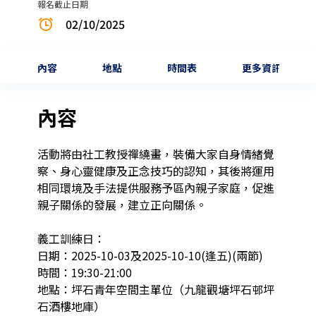
報名截止日期
02/10/2025
內容
地點
時間表
更多資訊
內容
活動將由社工教授禪繞畫，裝備大家自身情緒覺
察、身心靈健康及正念技巧的認知，其後將運用
相同環境及手法提供服務予區內親子家庭，促進
親子關係的發展，建立正向關係。

義工訓練日：

日期：2025-10-03及2025-10-10(逢五)(兩節)

時間：19:30-21:00

地點：坪石青年空間主單位（九龍觀塘坪石邨坪
石酒樓地庫）
