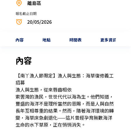
離島區
報名截止日期
20/05/2026
內容
地點
時間表
更多資訊
內容
【南丫漁人節限定】漁人與生態：海草復修義工
招募

漁人與生態，從來唇齒相依

索罟灣的漁民，世世代代以海為生。他們知道，
豐盛的海洋不是理所當然的恩賜，而是人與自然
長年互相尊重的結果。然而，隨著海洋環境的轉
變，海草床急劇退化——這片曾經孕育無數海洋
生命的水下草原，正在悄悄消失。
