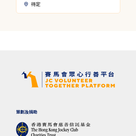
待定
策劃及捐助