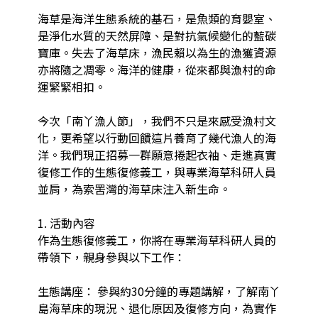
海草是海洋生態系統的基石，是魚類的育嬰室、
是淨化水質的天然屏障、是對抗氣候變化的藍碳
寶庫。失去了海草床，漁民賴以為生的漁獲資源
亦將隨之凋零。海洋的健康，從來都與漁村的命
運緊緊相扣。

今次「南丫漁人節」，我們不只是來感受漁村文
化，更希望以行動回饋這片養育了幾代漁人的海
洋。我們現正招募一群願意捲起衣袖、走進真實
復修工作的生態復修義工，與專業海草科研人員
並肩，為索罟灣的海草床注入新生命。

1. 活動內容

作為生態復修義工，你將在專業海草科研人員的
帶領下，親身參與以下工作：

生態講座： 參與約30分鐘的專題講解，了解南丫
島海草床的現況、退化原因及復修方向，為實作