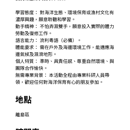
學習態度： 對海洋生態、環境保育或漁村文化有
濃厚興趣，願意聆聽和學習。

動手精神： 不怕弄濕雙手，願意投入實際的體力
勞動及復修工作。

語言能力： 流利粵語（必備）。

體能要求： 需在戶外及海邊環境工作，能適應海
邊氣候及濕滑地形。

個人特質： 準時、具責任感、尊重自然環境、與
團隊合作愉快。

無需專業背景： 本活動全程由專業科研人員帶
領，歡迎任何對海洋保育有心的朋友參加。
地點
離島區