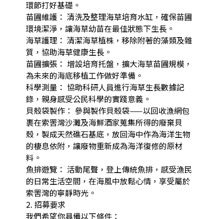
環節打好基礎。

苗圃維護： 清洗及整理海草培育水缸，確保苗圃
環境潔淨，讓海草幼苗在最佳狀態下生長。

海草護理： 清潔海草植株，移除附著的藻類及雜
質，協助海草健康生長。

苗圃擴張： 增設培育托盤，擴大海草苗圃規模，
為未來的海底移植工作做好準備。

科學測量： 協助科研人員進行海草生長數據記
錄，親身感受公民科學的實踐意義。

貝殼袋製作： 參與製作貝殼袋——以回收漁網包
裹在索罟灣沙灘及海鮮酒家蒐集所得的廢棄貝
殼，製成天然礁石基底，放回海中作為海洋生物
的棲息依附，讓廢物重新成為海洋復修的原材
料。

魚排遊覽： 活動尾聲，登上傳統魚排，感受漁民
的日常生活空間，在海風中放鬆心情，享受屬於
索罟灣的寧靜時光。

2. 招募要求

我們希望你具備以下條件：
