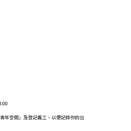
0

灣青年空間」及登記義工，以便記錄你的出