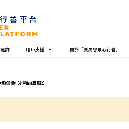
就嘉許
用戶支援
關於「賽馬會眾心行善」
大姐姐計劃（小學生託管服務）