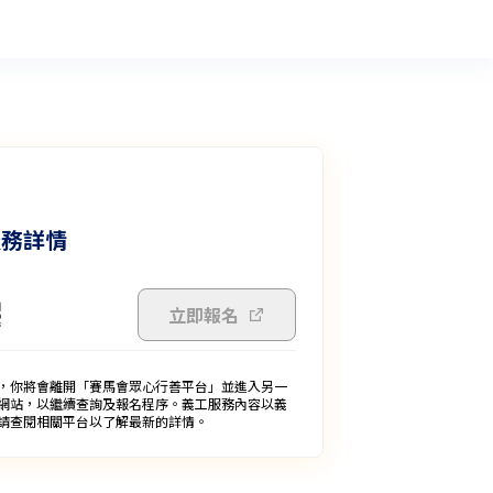
服務詳情
立即報名
，你將會離開「賽馬會眾心行善平台」並進入另一
網站，以繼續查詢及報名程序。義工服務內容以義
請查閱相關平台以了解最新的詳情。