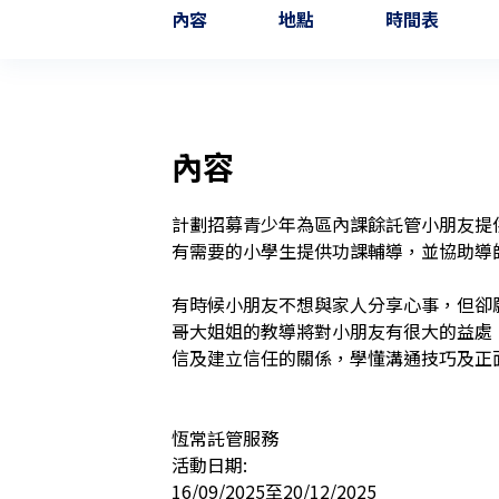
內容
地點
時間表
內容
計劃招募青少年為區內課餘託管小朋友提
有需要的小學生提供功課輔導，並協助導師進
有時候小朋友不想與家人分享心事，但卻
哥大姐姐的教導將對小朋友有很大的益處
信及建立信任的關係，學懂溝通技巧及正面
恆常託管服務

活動日期:

16/09/2025至20/12/2025
