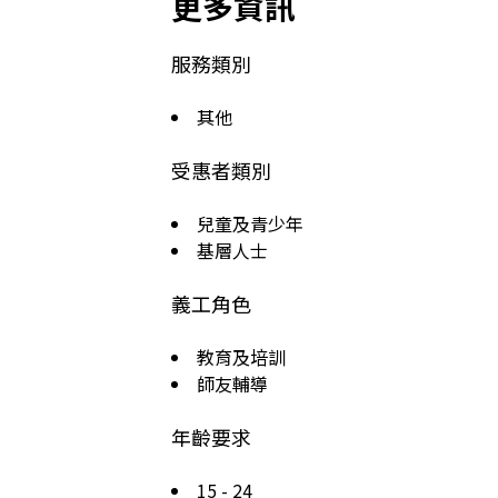
更多資訊
服務類別
其他
受惠者類別
兒童及青少年
基層人士
義工角色
教育及培訓
師友輔導
年齡要求
15 - 24