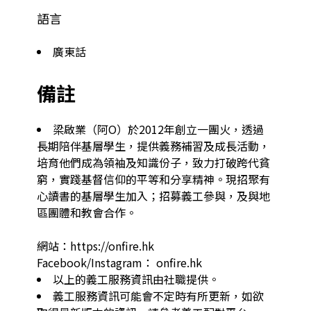
語言
廣東話
備註
梁啟業（阿O）於2012年創立一團火，透過
長期陪伴基層學生，提供義務補習及成長活動，
培育他們成為領袖及知識份子，致力打破跨代貧
窮，實踐基督信仰的平等和分享精神。現招聚有
心讀書的基層學生加入；招募義工參與，及與地
區團體和教會合作。

網站：https://onfire.hk

Facebook/Instagram： onfire.hk
以上的義工服務資訊由社職提供。
義工服務資訊可能會不定時有所更新，如欲