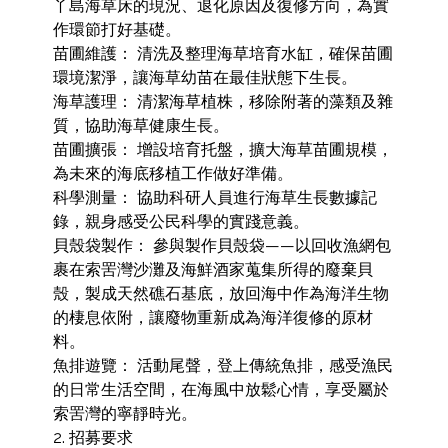
丫島海草床的現況、退化原因及復修方向，為實
作環節打好基礎。

苗圃維護： 清洗及整理海草培育水缸，確保苗圃
環境潔淨，讓海草幼苗在最佳狀態下生長。

海草護理： 清潔海草植株，移除附著的藻類及雜
質，協助海草健康生長。

苗圃擴張： 增設培育托盤，擴大海草苗圃規模，
為未來的海底移植工作做好準備。

科學測量： 協助科研人員進行海草生長數據記
錄，親身感受公民科學的實踐意義。

貝殼袋製作： 參與製作貝殼袋——以回收漁網包
裹在索罟灣沙灘及海鮮酒家蒐集所得的廢棄貝
殼，製成天然礁石基底，放回海中作為海洋生物
的棲息依附，讓廢物重新成為海洋復修的原材
料。

魚排遊覽： 活動尾聲，登上傳統魚排，感受漁民
的日常生活空間，在海風中放鬆心情，享受屬於
索罟灣的寧靜時光。

2. 招募要求
