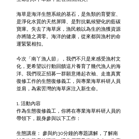
海草是海洋生態系統的基石，是魚類的育嬰室、
是淨化水質的天然屏障、是對抗氣候變化的藍碳
寶庫。失去了海草床，漁民賴以為生的漁獲資源
亦將隨之凋零。海洋的健康，從來都與漁村的命
運緊緊相扣。

今次「南丫漁人節」，我們不只是來感受漁村文
化，更希望以行動回饋這片養育了幾代漁人的海
洋。我們現正招募一群願意捲起衣袖、走進真實
復修工作的生態復修義工，與專業海草科研人員
並肩，為索罟灣的海草床注入新生命。

1. 活動內容

作為生態復修義工，你將在專業海草科研人員的
帶領下，親身參與以下工作：

生態講座： 參與約30分鐘的專題講解，了解南