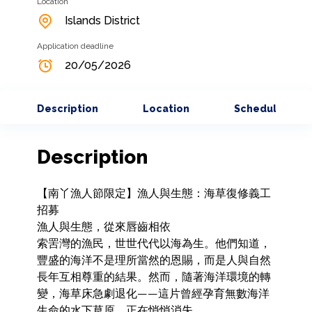
Location
Islands District
Application deadline
20/05/2026
Description
Location
Schedule
Description
【南丫漁人節限定】漁人與生態：海草復修義工
招募

漁人與生態，從來唇齒相依

索罟灣的漁民，世世代代以海為生。他們知道，
豐盛的海洋不是理所當然的恩賜，而是人與自然
長年互相尊重的結果。然而，隨著海洋環境的轉
變，海草床急劇退化——這片曾經孕育無數海洋
生命的水下草原，正在悄悄消失。
