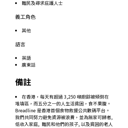
難民及尋求庇護人士
義工角色
其他
語言
英語
廣東話
備註
在香港，每天有超過 3,250 噸廚餘被傾倒在
堆填區，而五分之一的人生活貧困，食不果腹。 

Breadline 是香港首個食物救援公共數碼平台。 

我們共同努力避免資源被浪費，並為無家可歸者, 
低收入家庭,  難民和他們的孩子, 以及貧困的老人