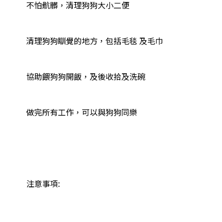
不怕骯髒，清理狗狗大小二便

清理狗狗瞓覺的地方，包括毛毯 及毛巾

協助餵狗狗開飯，及後收拾及洗碗

做完所有工作，可以與狗狗同樂

注意事項:
