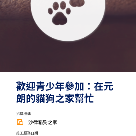
歡迎青少年參加：在元
朗的貓狗之家幫忙
招募機構
沙律貓狗之家
義工服務日期