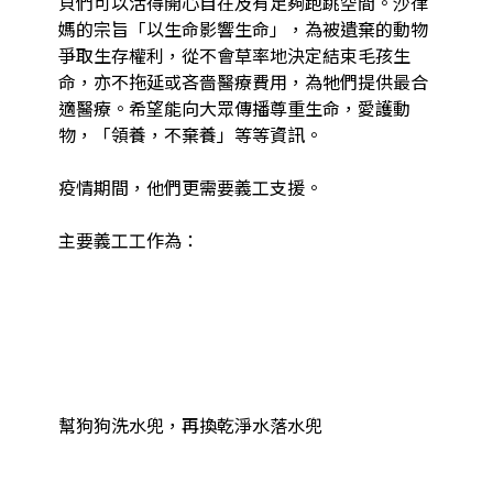
貝們可以活得開心自在及有足夠跑跳空間。沙律
媽的宗旨「以生命影響生命」，為被遺棄的動物
爭取生存權利，從不會草率地決定結束毛孩生
命，亦不拖延或吝嗇醫療費用，為牠們提供最合
適醫療。希望能向大眾傳播尊重生命，愛護動
物，「領養，不棄養」等等資訊。

疫情期間，他們更需要義工支援。

主要義工工作為：

幫狗狗洗水兜，再換乾淨水落水兜
