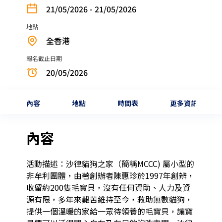
21/05/2026 - 21/05/2026
地點
全香港
報名截止日期
20/05/2026
內容
地點
時間表
更多資訊
內容
活動描述：沙律貓狗之家（簡稱MCCC) 屬小型的
非牟利團體，由著創辦者陳惠珍於1997年創辨，
收留約200隻毛寶貝，沒有任何資助、人力及資
源有限，多年來艱苦維持至今，救助無數貓狗，
提供一個溫暖的家給一眾待領養的毛寶貝，讓寶