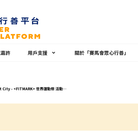
就嘉許
用戶支援
關於「賽馬會眾心行善」
it City - <FITMARK> 世界運動祭 活動義