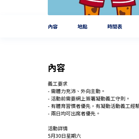
內容
地點
時間表
內容
義工要求

- 需體力充沛、外向主動。

- 活動前需要網上簽署凝動義工守則。

- 有體育習慣者優先，有凝動活動義工經驗
- 兩日均可出席者優先。

活動詳情

5月30日星期六
