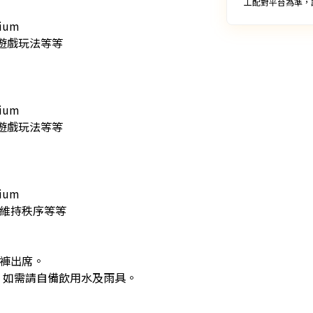
工配對平台為準，
um

戲玩法等等

um

戲玩法等等

um

品、維持秩序等等

褲出席。

。如需請自備飲用水及雨具。