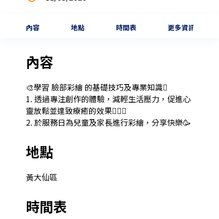
內容
地點
時間表
更多資訊
內容
🎨學習 臉部彩繪 的基礎技巧及專業知識🫟

1. 透過專注創作的體驗，減輕生活壓力，促進心
靈放鬆並達致療癒的效果🧘🏻‍♀️

2. 於服務日為兒童及家長進行彩繪，分享快樂🥳
地點
黃大仙區
時間表