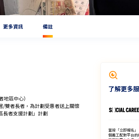
更多資訊
備註
了解更多
者地區中心）

/雙者長者，為計劃受惠者送上關懷

區長者支援計劃」計劃
當按「立即報名」
個義工配對平台的