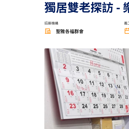
獨居雙老探訪 -
招募機構
義
聖雅各福群會