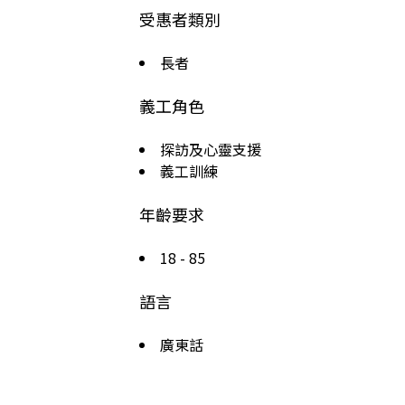
受惠者類別
長者
義工角色
探訪及心靈支援
義工訓練
年齡要求
18 - 85
語言
廣東話