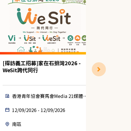
[探訪義工招募]家在石排灣2026 -
(靈實)
WeSit跨代同行
香港青年協會賽馬會Media 21媒體空
基督
間
12/09/2026 - 12/09/2026
01/09
南區
西貢