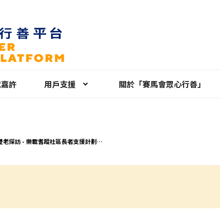
就嘉許
用戶支援
關於「賽馬會眾心行善」
雙老探訪 - 樂載耆蹤社區長者支援計劃
西區）