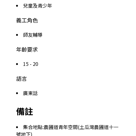
兒童及青少年
義工角色
師友輔導
年齡要求
15 - 20
語言
廣東話
備註
集合地點:農圃道青年空間(土瓜灣農圃道十一
號地下)
