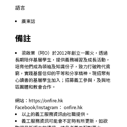
語言
廣東話
備註
梁啟業（阿O）於2012年創立一團火，透過
長期陪伴基層學生，提供義務補習及成長活動，
培育他們成為領袖及知識份子，致力打破跨代貧
窮，實踐基督信仰的平等和分享精神。現招聚有
心讀書的基層學生加入；招募義工參與，及與地
區團體和教會合作。

網站：https://onfire.hk

Facebook/Instagram： onfire.hk
以上的義工服務資訊由社職提供。
義工服務資訊可能會不定時有所更新，如欲