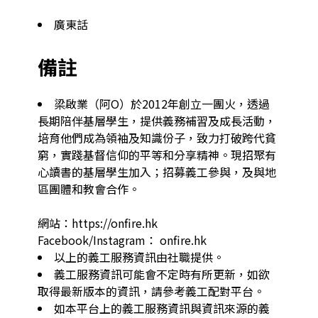
廣東話
備註
梁啟業（阿O）於2012年創立一團火，透過
長期陪伴基層學生，提供義務補習及成長活動，
培育他們成為領袖及知識份子，致力打破跨代貧
窮，實踐基督信仰的平等和分享精神。現招聚有
心讀書的基層學生加入；招募義工參與，及與地
區團體和教會合作。

網站：https://onfire.hk

Facebook/Instagram： onfire.hk
以上的義工服務資訊由社職提供。
義工服務資訊可能會不定時有所更新，如欲
取得最新版本的資訊，請參考義工配對平台。
如本平台上的義工服務資訊與資訊來源的義