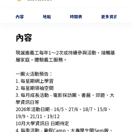
內容
地點
時間表
更多資訊
內容
現誠邀義工每年1～2次或持續參與活動，接觸基
層家庭，體驗義工服務。

一團火活動預告：

1. 每星期網上學習

2. 每星期領袖空間

3. 每月成長活動 - 電影採訪團、書展、郊遊、大
學資訊日等

2026年活動日期 - 16/5、27/6、18/7、15/8、
19/9、21/11、19/12

10月大學資訊日 日期待定

4. 每季活動 - 暑假Camp、大專學生開Sem飯、