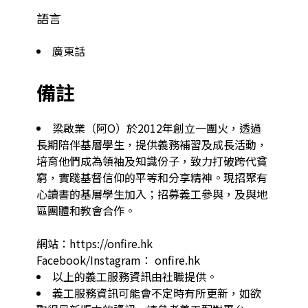
語言
廣東話
備註
梁啟業（阿O）於2012年創立一團火，透過
長期陪伴基層學生，提供義務補習及成長活動，
培育他們成為領袖及知識份子，致力打破跨代貧
窮，實踐基督信仰的平等和分享精神。現招聚有
心讀書的基層學生加入；招募義工參與，及與地
區團體和教會合作。

網站：https://onfire.hk

Facebook/Instagram： onfire.hk
以上的義工服務資訊由社職提供。
義工服務資訊可能會不定時有所更新，如欲