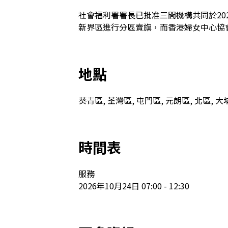
社會福利署署長已批准三間機構共同於202
新界區進行分區賣旗，而香港婦女中心協
地點
葵青區, 荃灣區, 屯門區, 元朗區, 北區, 大
時間表
服務

2026年10月24日 07:00 - 12:30