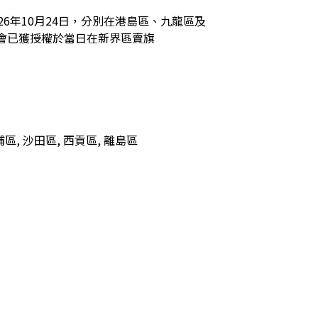
6年10月24日，分別在港島區、九龍區及
會已獲授權於當日在新界區賣旗
埔區, 沙田區, 西貢區, 離島區