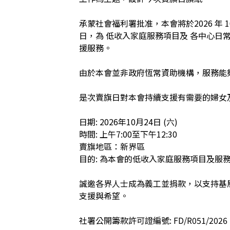
承蒙社會福利署批准，本會將於2026 年 1
日，為 低收入家庭服務項目及 各中心日
援服務。

由於本會並非政府恆常資助機構，服務能
是次賣旗日對本會持續支援有需要的婦女及
日期: 2026年10月24日 (六)

時間: 上午7:00至下午12:30

賣旗地區：新界區

目的: 為本會的低收入家庭服務項目及服
誠邀各界人士成為義工並捐款，以支持基
支援與希望。

社署公開籌款許可證編號: FD/R051/2026
