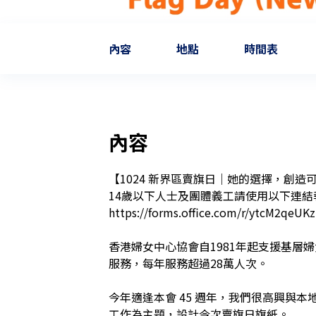
內容
地點
時間表
內容
【1024 新界區賣旗日｜她的選擇，創造可
14歲以下人士及團體義工請使用以下連結
https://forms.office.com/r/ytcM2qeUKz

香港婦女中心協會自1981年起支援基層
服務，每年服務超過28萬人次。

今年適逢本會 45 週年，我們很高興與本地插畫
工作為主題，設計今次賣旗日旗紙。
