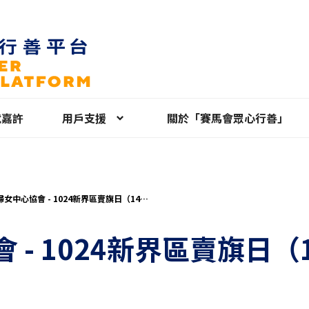
就嘉許
用戶支援
關於「賽馬會眾心行善」
女中心協會 - 1024新界區賣旗日（14歲
上之個人義工報名）
 - 1024新界區賣旗日