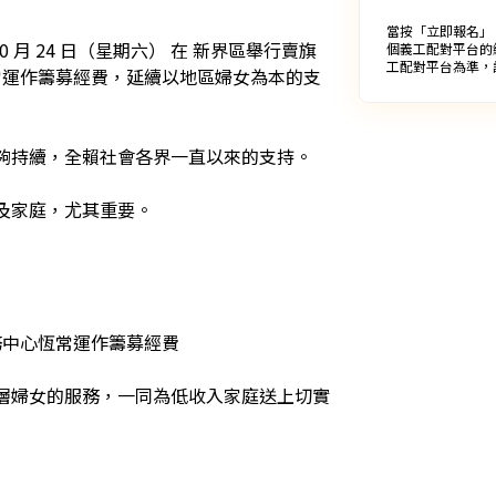
當按「立即報名」
0 月 24 日（星期六） 在 新界區舉行賣旗
個義工配對平台的
工配對平台為準，
常運作籌募經費，延續以地區婦女為本的支
夠持續，全賴社會各界一直以來的支持。

家庭，尤其重要。

務中心恆常運作籌募經費

層婦女的服務，一同為低收入家庭送上切實