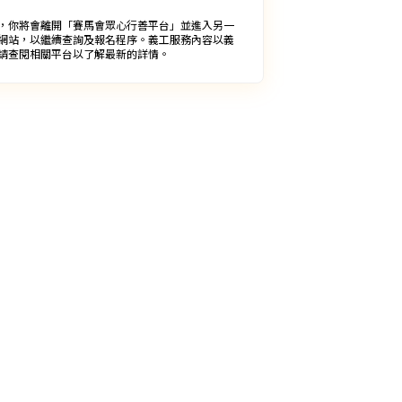
，你將會離開「賽馬會眾心行善平台」並進入另一
網站，以繼續查詢及報名程序。義工服務內容以義
請查閱相關平台以了解最新的詳情。