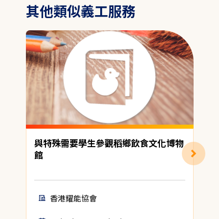
其他類似義工服務
與特殊需要學生參觀稻鄉飲食文化博物
館

香港耀能協會