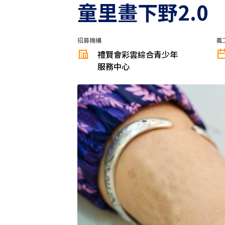
童里畫下野2.0
招募機構
義
禮賢會彩雲綜合青少年
服務中心