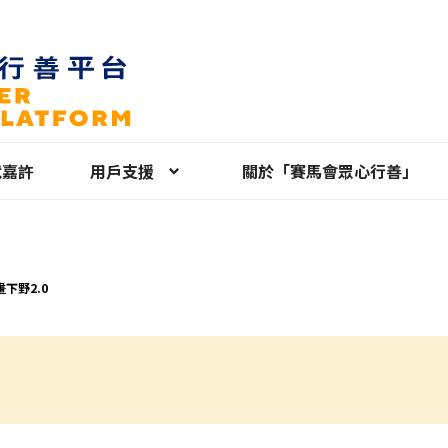
就嘉許
用戶支援
關於「賽馬會眾心行善」
下野2.0