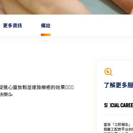
更多資訊
備註
了解更多
心靈放鬆並達致療癒的效果🧘🏻‍♀️

快樂🥳
當按「立即報名」
個義工配對平台的