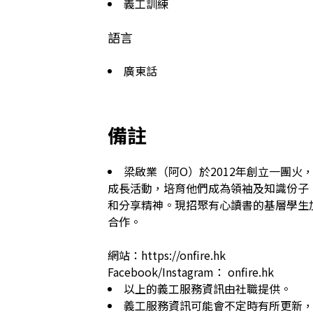
義工訓練
語言
廣東話
備註
梁啟業（阿O）於2012年創立一團
成長活動，培育他們成為領袖及知識份子
和分享精神。現招聚有心讀書的基層學生
合作。

網站：https://onfire.hk

Facebook/Instagram： onfire.hk
以上的義工服務資訊由社職提供。
義工服務資訊可能會不定時有所更新