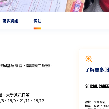
更多資訊
備註
接觸基層家庭，體驗義工服務。

了解更多
郊遊、大學資訊日等

8、19/9、21/11、19/12

當按「立即報名」
個義工配對平台的