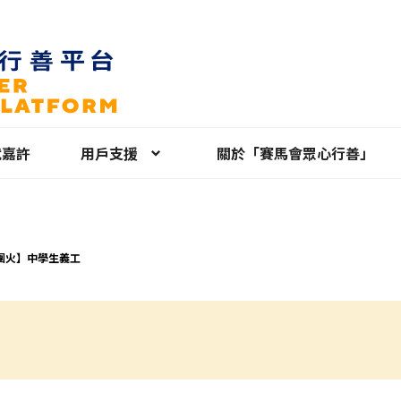
就嘉許
用戶支援
關於「賽馬會眾心行善」
團火】中學生義工