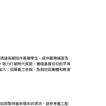
火，透過長期陪伴基層學生，提供義務補習及
，致力打破跨代貧窮，實踐基督信仰的平等
加入；招募義工參與，及與地區團體和教會
，如欲取得最新版本的資訊，請參考義工配