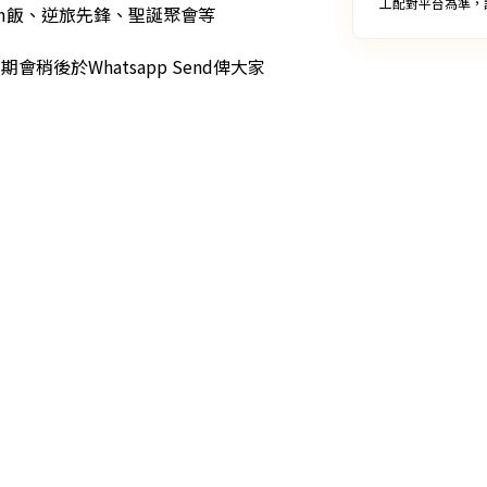
工配對平台為準，
Sem飯、逆旅先鋒、聖誕聚會等

稍後於Whatsapp Send俾大家