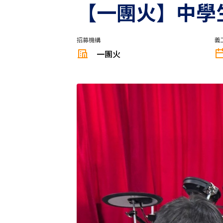
【一團火】中學
招募機構
義
一團火