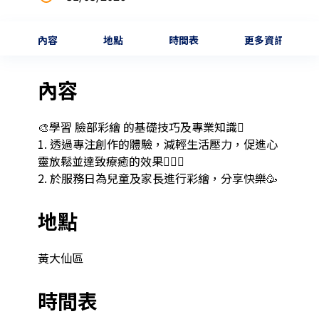
內容
地點
時間表
更多資訊
內容
🎨學習 臉部彩繪 的基礎技巧及專業知識🫟

1. 透過專注創作的體驗，減輕生活壓力，促進心
靈放鬆並達致療癒的效果🧘🏻‍♀️

2. 於服務日為兒童及家長進行彩繪，分享快樂🥳
地點
黃大仙區
時間表