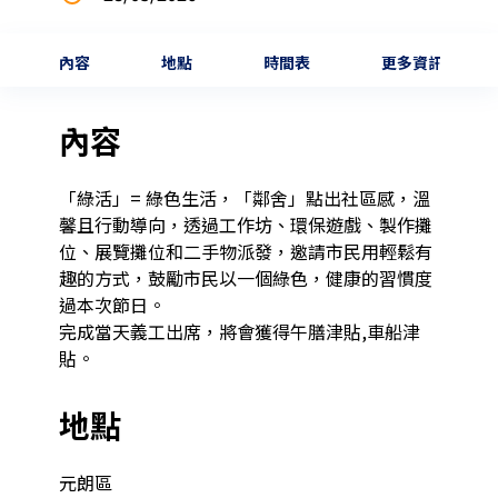
內容
地點
時間表
更多資訊
內容
「綠活」= 綠色生活，「鄰舍」點出社區感，溫
馨且行動導向，透過工作坊、環保遊戲、製作攤
位、展覽攤位和二手物派發，邀請市民用輕鬆有
趣的方式，鼓勵市民以一個綠色，健康的習慣度
過本次節日。

完成當天義工出席，將會獲得午膳津貼,車船津
貼。
地點
元朗區