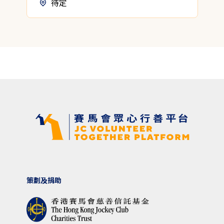
待定
策劃及捐助