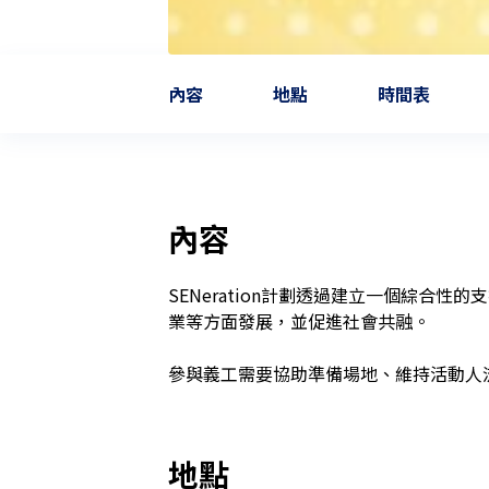
內容
地點
時間表
內容
SENeration計劃透過建立一個綜合性
業等方面發展，並促進社會共融。

參與義工需要協助準備場地、維持活動人
地點