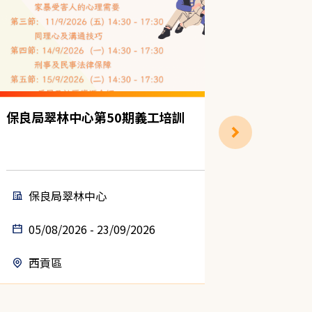
保良局翠林中心第50期義工培訓
保良局翠
劃第50
保良局翠林中心
保良
05/08/2026 - 23/09/2026
09/09
西貢區
西貢