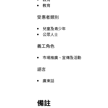
教育
受惠者類別
兒童及青少年
公眾人士
義工角色
市場推廣、宣傳及活動
語言
廣東話
備註