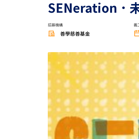
SENeratio
招募機構
義
善學慈善基金