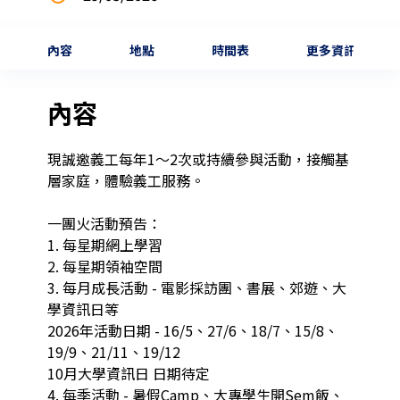
內容
地點
時間表
更多資訊
內容
現誠邀義工每年1～2次或持續參與活動，接觸基
層家庭，體驗義工服務。

一團火活動預告：

1. 每星期網上學習

2. 每星期領袖空間

3. 每月成長活動 - 電影採訪團、書展、郊遊、大
學資訊日等

2026年活動日期 - 16/5、27/6、18/7、15/8、
19/9、21/11、19/12

10月大學資訊日 日期待定

4. 每季活動 - 暑假Camp、大專學生開Sem飯、