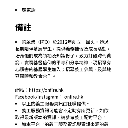
廣東話
備註
梁啟業（阿O）於2012年創立一團火，透過
長期陪伴基層學生，提供義務補習及成長活動，
培育他們成為領袖及知識份子，致力打破跨代貧
窮，實踐基督信仰的平等和分享精神。現招聚有
心讀書的基層學生加入；招募義工參與，及與地
區團體和教會合作。

網站：https://onfire.hk

Facebook/Instagram： onfire.hk
以上的義工服務資訊由社職提供。
義工服務資訊可能會不定時有所更新，如欲
取得最新版本的資訊，請參考義工配對平台。
如本平台上的義工服務資訊與資訊來源的義